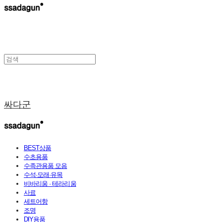
싸다군
BEST상품
수초용품
수족관용품 모음
수석·모래·유목
비바리움 · 테라리움
사료
세트어항
조명
DIY용품