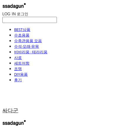
LOG IN
로그인
BEST상품
수초용품
수족관용품 모음
수석·모래·유목
비바리움 · 테라리움
사료
세트어항
조명
DIY용품
후기
싸다군