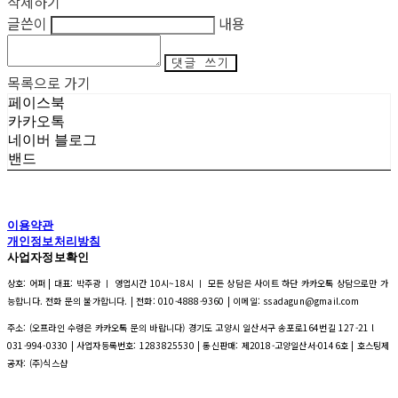
삭제하기
글쓴이
내용
댓글 쓰기
목록으로 가기
페이스북
카카오톡
네이버 블로그
밴드
이용약관
개인정보처리방침
사업자정보확인
상호: 어퍼 | 대표: 박주광 ㅣ 영업시간 10시~18시 ㅣ 모든 상담은 사이트 하단 카카오톡 상담으로만 가
능합니다. 전화 문의 불가합니다. | 전화: 010-4888-9360 | 이메일: ssadagun@gmail.com
주소: (오프라인 수령은 카카오톡 문의 바랍니다) 경기도 고양시 일산서구 송포로164번길 127-21 l
031-994-0330 | 사업자등록번호:
1283825530
| 통신판매:
제2018-고양일산서-0146호
| 호스팅제
공자: (주)식스샵