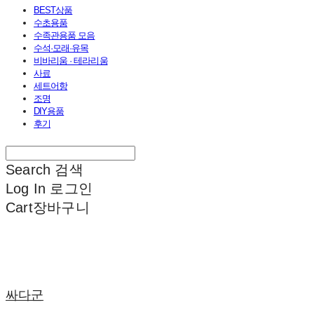
BEST상품
수초용품
수족관용품 모음
수석·모래·유목
비바리움 · 테라리움
사료
세트어항
조명
DIY용품
후기
Search
검색
Log In
로그인
Cart
장바구니
싸다군