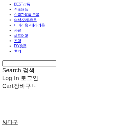
BEST상품
수초용품
수족관용품 모음
수석·모래·유목
비바리움 · 테라리움
사료
세트어항
조명
DIY용품
후기
Search
검색
Log In
로그인
Cart
장바구니
싸다군