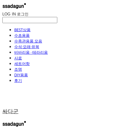
LOG IN
로그인
BEST상품
수초용품
수족관용품 모음
수석·모래·유목
비바리움 · 테라리움
사료
세트어항
조명
DIY용품
후기
싸다군