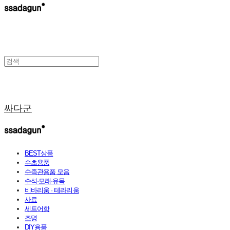
싸다군
BEST상품
수초용품
수족관용품 모음
수석·모래·유목
비바리움 · 테라리움
사료
세트어항
조명
DIY용품