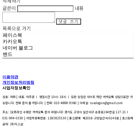
삭제하기
글쓴이
내용
댓글 쓰기
목록으로 가기
페이스북
카카오톡
네이버 블로그
밴드
이용약관
개인정보처리방침
사업자정보확인
상호: 어퍼 | 대표: 박주광 ㅣ 영업시간 10시~18시 ㅣ 모든 상담은 사이트 하단 카카오톡 상담으로만 가
능합니다. 전화 문의 불가합니다. | 전화: 010-4888-9360 | 이메일: ssadagun@gmail.com
주소: (오프라인 수령은 카카오톡 문의 바랍니다) 경기도 고양시 일산서구 송포로164번길 127-21 l
031-994-0330 | 사업자등록번호:
1283825530
| 통신판매:
제2018-고양일산서-0146호
| 호스팅제
공자: (주)식스샵