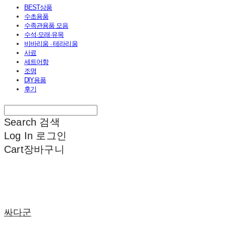
BEST상품
수초용품
수족관용품 모음
수석·모래·유목
비바리움 · 테라리움
사료
세트어항
조명
DIY용품
후기
Search
검색
Log In
로그인
Cart
장바구니
싸다군