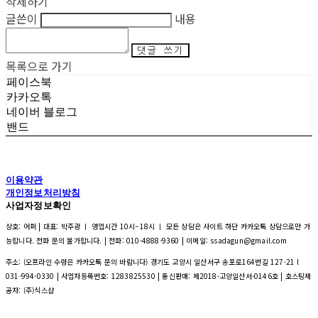
삭제하기
글쓴이
내용
댓글 쓰기
목록으로 가기
페이스북
카카오톡
네이버 블로그
밴드
이용약관
개인정보처리방침
사업자정보확인
상호: 어퍼 | 대표: 박주광 ㅣ 영업시간 10시~18시 ㅣ 모든 상담은 사이트 하단 카카오톡 상담으로만 가
능합니다. 전화 문의 불가합니다. | 전화: 010-4888-9360 | 이메일: ssadagun@gmail.com
주소: (오프라인 수령은 카카오톡 문의 바랍니다) 경기도 고양시 일산서구 송포로164번길 127-21 l
031-994-0330 | 사업자등록번호:
1283825530
| 통신판매:
제2018-고양일산서-0146호
| 호스팅제
공자: (주)식스샵