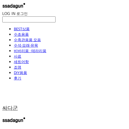
LOG IN
로그인
BEST상품
수초용품
수족관용품 모음
수석·모래·유목
비바리움 · 테라리움
사료
세트어항
조명
DIY용품
후기
싸다군