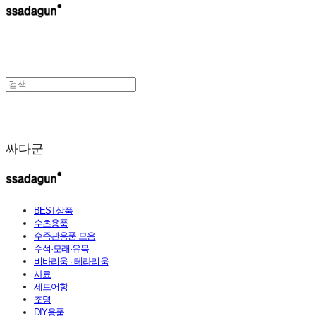
싸다군
BEST상품
수초용품
수족관용품 모음
수석·모래·유목
비바리움 · 테라리움
사료
세트어항
조명
DIY용품