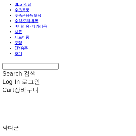
BEST상품
수초용품
수족관용품 모음
수석·모래·유목
비바리움 · 테라리움
사료
세트어항
조명
DIY용품
후기
Search
검색
Log In
로그인
Cart
장바구니
싸다군