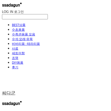
LOG IN
로그인
BEST상품
수초용품
수족관용품 모음
수석·모래·유목
비바리움 · 테라리움
사료
세트어항
조명
DIY용품
후기
싸다군