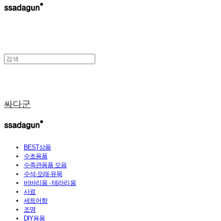
싸다군
BEST상품
수초용품
수족관용품 모음
수석·모래·유목
비바리움 · 테라리움
사료
세트어항
조명
DIY용품