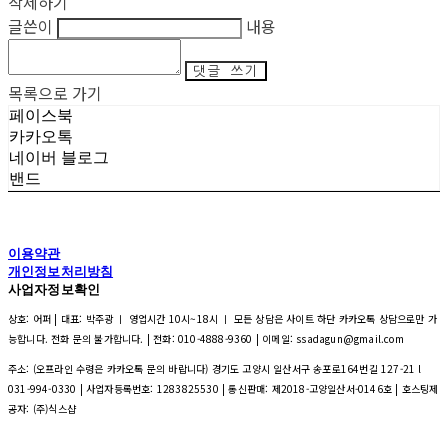
삭제하기
글쓴이
내용
댓글 쓰기
목록으로 가기
페이스북
카카오톡
네이버 블로그
밴드
이용약관
개인정보처리방침
사업자정보확인
상호: 어퍼 | 대표: 박주광 ㅣ 영업시간 10시~18시 ㅣ 모든 상담은 사이트 하단 카카오톡 상담으로만 가
능합니다. 전화 문의 불가합니다. | 전화: 010-4888-9360 | 이메일: ssadagun@gmail.com
주소: (오프라인 수령은 카카오톡 문의 바랍니다) 경기도 고양시 일산서구 송포로164번길 127-21 l
031-994-0330 | 사업자등록번호:
1283825530
| 통신판매:
제2018-고양일산서-0146호
| 호스팅제
공자: (주)식스샵