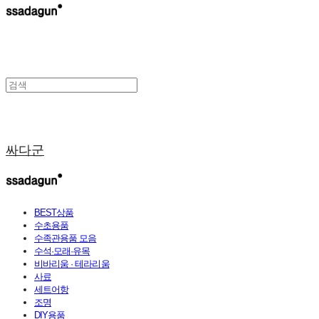
싸다군
BEST상품
수초용품
수족관용품 모음
수석·모래·유목
비바리움 · 테라리움
사료
세트어항
조명
DIY용품