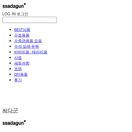
LOG IN
로그인
BEST상품
수초용품
수족관용품 모음
수석·모래·유목
비바리움 · 테라리움
사료
세트어항
조명
DIY용품
후기
싸다군