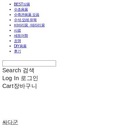
BEST상품
수초용품
수족관용품 모음
수석·모래·유목
비바리움 · 테라리움
사료
세트어항
조명
DIY용품
후기
Search
검색
Log In
로그인
Cart
장바구니
싸다군