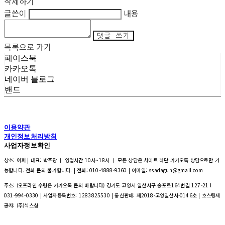
삭제하기
글쓴이
내용
댓글 쓰기
목록으로 가기
페이스북
카카오톡
네이버 블로그
밴드
이용약관
개인정보처리방침
사업자정보확인
상호: 어퍼 | 대표: 박주광 ㅣ 영업시간 10시~18시 ㅣ 모든 상담은 사이트 하단 카카오톡 상담으로만 가
능합니다. 전화 문의 불가합니다. | 전화: 010-4888-9360 | 이메일: ssadagun@gmail.com
주소: (오프라인 수령은 카카오톡 문의 바랍니다) 경기도 고양시 일산서구 송포로164번길 127-21 l
031-994-0330 | 사업자등록번호:
1283825530
| 통신판매:
제2018-고양일산서-0146호
| 호스팅제
공자: (주)식스샵