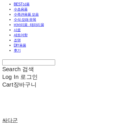
BEST상품
수초용품
수족관용품 모음
수석·모래·유목
비바리움 · 테라리움
사료
세트어항
조명
DIY용품
후기
Search
검색
Log In
로그인
Cart
장바구니
싸다군