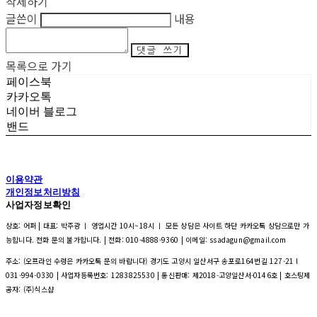
삭제하기
글쓴이
내용
댓글 쓰기
목록으로 가기
페이스북
카카오톡
네이버 블로그
밴드
이용약관
개인정보처리방침
사업자정보확인
상호: 어퍼 | 대표: 박주광 ㅣ 영업시간 10시~18시 ㅣ 모든 상담은 사이트 하단 카카오톡 상담으로만 가
능합니다. 전화 문의 불가합니다. | 전화: 010-4888-9360 | 이메일: ssadagun@gmail.com
주소: (오프라인 수령은 카카오톡 문의 바랍니다) 경기도 고양시 일산서구 송포로164번길 127-21 l
031-994-0330 | 사업자등록번호:
1283825530
| 통신판매:
제2018-고양일산서-0146호
| 호스팅제
공자: (주)식스샵