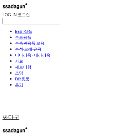
LOG IN
로그인
BEST상품
수초용품
수족관용품 모음
수석·모래·유목
비바리움 · 테라리움
사료
세트어항
조명
DIY용품
후기
싸다군