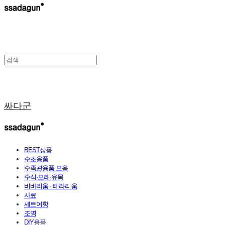
싸다군
BEST상품
수초용품
수족관용품 모음
수석·모래·유목
비바리움 · 테라리움
사료
세트어항
조명
DIY용품