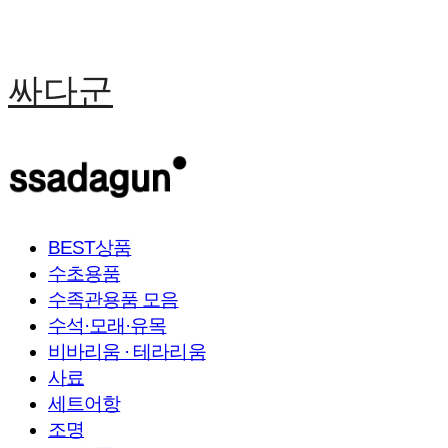
싸다군
BEST상품
수초용품
수족관용품 모음
수석·모래·유목
비바리움 · 테라리움
사료
세트어항
조명