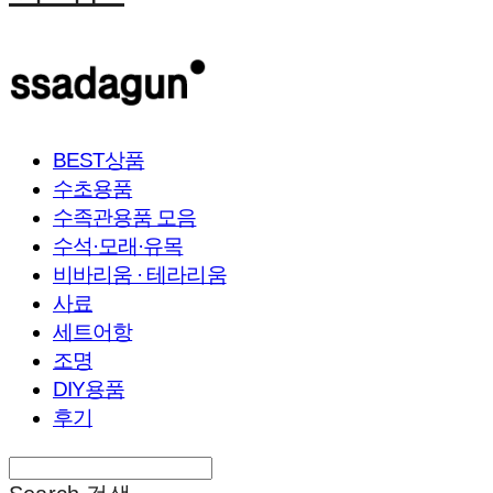
BEST상품
수초용품
수족관용품 모음
수석·모래·유목
비바리움 · 테라리움
사료
세트어항
조명
DIY용품
후기