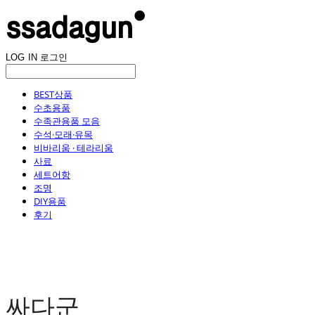
LOG IN
로그인
BEST상품
수초용품
수족관용품 모음
수석·모래·유목
비바리움 · 테라리움
사료
세트어항
조명
DIY용품
후기
싸다군