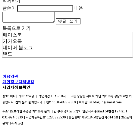
삭제하기
글쓴이
내용
댓글 쓰기
목록으로 가기
페이스북
카카오톡
네이버 블로그
밴드
이용약관
개인정보처리방침
사업자정보확인
상호: 어퍼 | 대표: 박주광 ㅣ 영업시간 10시~18시 ㅣ 모든 상담은 사이트 하단 카카오톡 상담으로만 가
능합니다. 전화 문의 불가합니다. | 전화: 010-4888-9360 | 이메일: ssadagun@gmail.com
주소: (오프라인 수령은 카카오톡 문의 바랍니다) 경기도 고양시 일산서구 송포로164번길 127-21 l
031-994-0330 | 사업자등록번호:
1283825530
| 통신판매:
제2018-고양일산서-0146호
| 호스팅제
공자: (주)식스샵