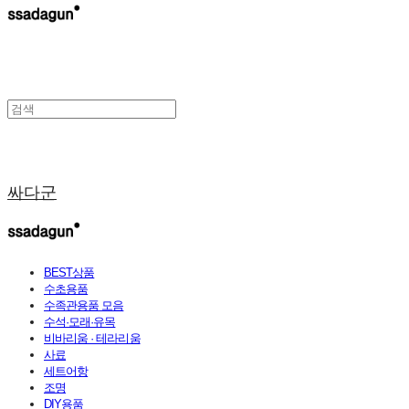
싸다군
BEST상품
수초용품
수족관용품 모음
수석·모래·유목
비바리움 · 테라리움
사료
세트어항
조명
DIY용품