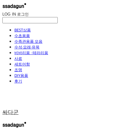
LOG IN
로그인
BEST상품
수초용품
수족관용품 모음
수석·모래·유목
비바리움 · 테라리움
사료
세트어항
조명
DIY용품
후기
싸다군