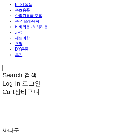
BEST상품
수초용품
수족관용품 모음
수석·모래·유목
비바리움 · 테라리움
사료
세트어항
조명
DIY용품
후기
Search
검색
Log In
로그인
Cart
장바구니
싸다군