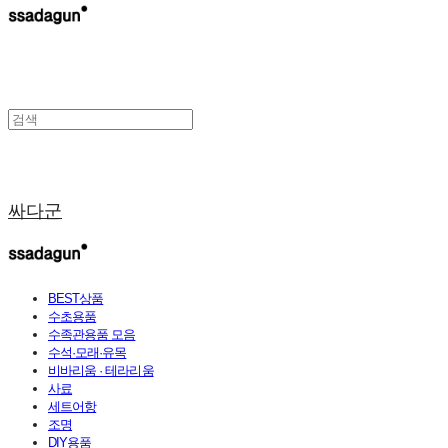
싸다군
BEST상품
수초용품
수족관용품 모음
수석·모래·유목
비바리움 · 테라리움
사료
세트어항
조명
DIY용품