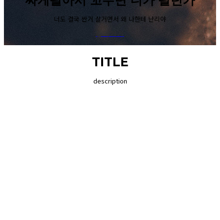
싸게팔아서 꼬우면 니가 팔던가
너도 결국 싼거 살거면서 왜 나한테 난리야
들어가기
TITLE
description