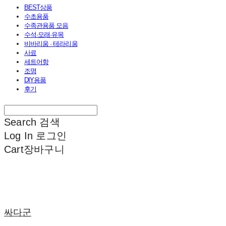
BEST상품
수초용품
수족관용품 모음
수석·모래·유목
비바리움 · 테라리움
사료
세트어항
조명
DIY용품
후기
Search
검색
Log In
로그인
Cart
장바구니
싸다군