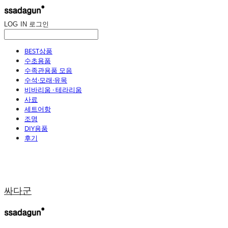
LOG IN
로그인
BEST상품
수초용품
수족관용품 모음
수석·모래·유목
비바리움 · 테라리움
사료
세트어항
조명
DIY용품
후기
싸다군